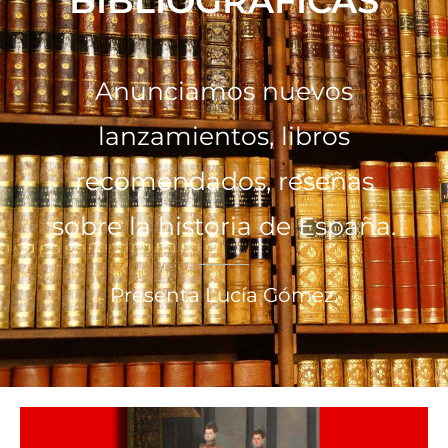
BIBLIOGRÁFICAS
Anunciamos nuevos
lanzamientos, libros
recomendados, reseñas
sobre la historia de España.
Presenta Lucía Gómez.