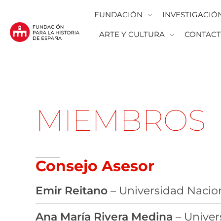
FUNDACIÓN
INVESTIGACIÓ
ARTE Y CULTURA
CONTAC
Fundación para la Historia de España
Fundación para la investigación y la difusión de la historia y la cultura españolas en la Argentina
MIEMBROS
Consejo Asesor
Emir Reitano
– Universidad Nacion
Ana María Rivera Medina
– Univer