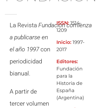
ISSN:
1514-
La
Revista
Fundación
comienza
1209
a publicarse en
Inicio:
1997-
el año 1997
con
2017
periodicidad
Editores:
Fundación
bianual.
para la
Historia de
España
A partir de
(Argentina)
tercer
volumen