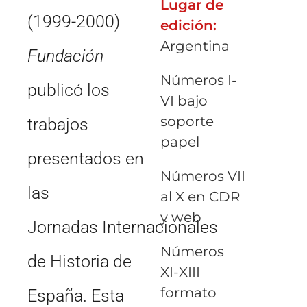
Lugar de
(1999-2000)
edición:
Argentina
Fundación
Números I-
public
ó
los
VI bajo
soporte
trabajos
papel
presentados en
Números VII
las
al X en CDR
y web
Jornadas
Internacionales
Números
de Historia de
XI-XIII
formato
España. Esta