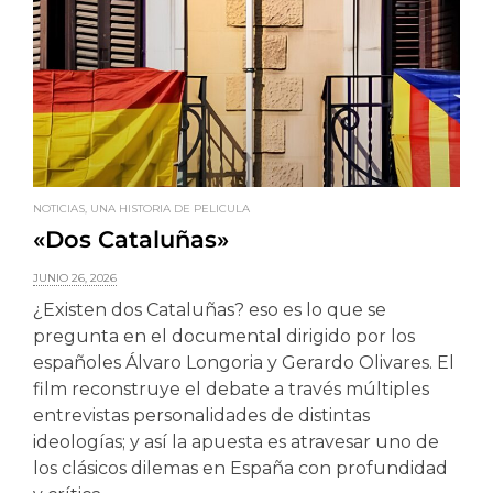
NOTICIAS
,
UNA HISTORIA DE PELICULA
N
«Dos Cataluñas»
JUNIO 26, 2026
M
¿Existen dos Cataluñas? eso es lo que se
¿
pregunta en el documental dirigido por los
d
españoles Álvaro Longoria y Gerardo Olivares. El
P
film reconstruye el debate a través múltiples
t
s
entrevistas personalidades de distintas
i
ideologías; y así la apuesta es atravesar uno de
t
los clásicos dilemas en España con profundidad