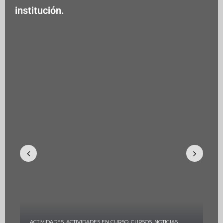
institución.
Previous
Next
ACTIVIDADES
,
ACTIVIDADES EN CURSO
,
CURSOS
,
NOTICIAS