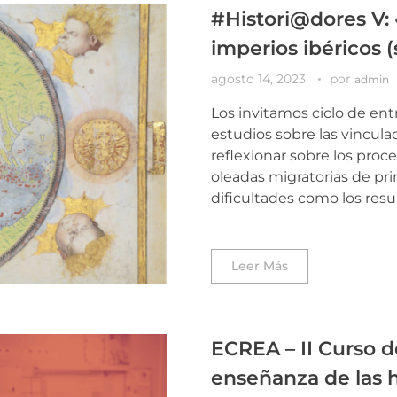
#Histori@dores V: 
imperios ibéricos (s
agosto 14, 2023
por
admin
Los invitamos ciclo de en
estudios sobre las vincula
reflexionar sobre los proce
oleadas migratorias de prin
dificultades como los resu
Leer Más
ECREA – II Curso d
enseñanza de las 