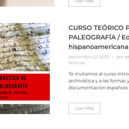
Leer Más
CURSO TEÓRICO P
PALEOGRAFÍA / Edi
hispanoamericana (
septiembre 22, 2023
por
a
Noticias
Te invitamos al curso intr
archivística y a las formas 
documentación española e 
Leer Más