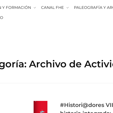
N Y FORMACIÓN
CANAL FHE
PALEOGRAFÍA Y AR
TO
goría: Archivo de Activ
#Histori@dores VII: 