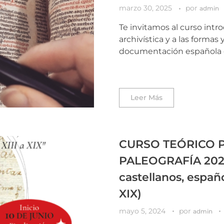
marzo 30, 2025
por
admin
Te invitamos al curso intr
archivística y a las formas 
documentación española e 
Leer Más
CURSO TEÓRICO P
PALEOGRAFÍA 2024
castellanos, españ
XIX)
mayo 5, 2024
por
admin