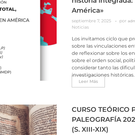
historia integrada
América»
septiembre 7, 2025
por
ad
Noticias
Los invitamos ciclo que p
sobre las vinculaciones en
de reflexionar sobre los e
sobre el orden social, polít
considerar tanto las dific
investigaciones históricas.
Leer Más
CURSO TEÓRICO P
PALEOGRAFÍA 2025
(S. XIII-XIX)