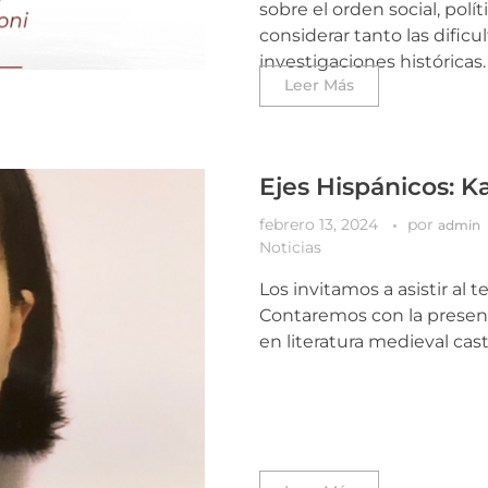
sobre el orden social, polít
considerar tanto las dific
investigaciones históricas.
Leer Más
Ejes Hispánicos: 
febrero 13, 2024
por
admin
Noticias
Los invitamos a asistir al 
Contaremos con la presenc
en literatura medieval cas