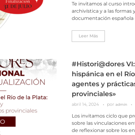
Te invitamos al curso intr
archivística y a las formas 
documentación española e 
Leer Más
#Histori@dores VI: 
hispánica en el Río
agentes y prácticas
provinciales»
abril 14, 2024
por
admin
Los invitamos ciclo que p
sobre las vinculaciones en
de reflexionar sobre los e