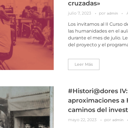
cruzadas»
julio 7, 2023
por
admin
Los invitamos al II Curso
las humanidades en el aula
durante el mes de julio. Le
del proyecto y el program
Leer Más
#Histori@dores IV
aproximaciones a 
caminos del inves
mayo 22, 2023
por
admin