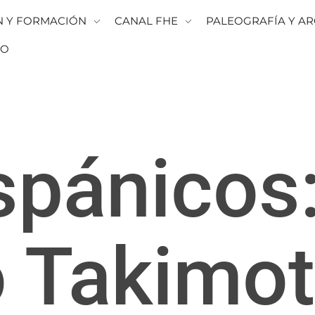
N Y FORMACIÓN
CANAL FHE
PALEOGRAFÍA Y AR
TO
spánicos
 Takimo