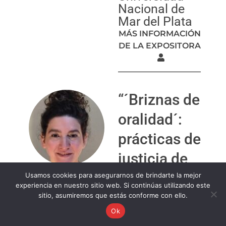
Nacional de
Mar del Plata
MÁS INFORMACIÓN
DE LA EXPOSITORA
“´Briznas de
oralidad´:
prácticas de
justicia de
proximidad
Usamos cookies para asegurarnos de brindarte la mejor
experiencia en nuestro sitio web. Si continúas utilizando este
a partir de
sitio, asumiremos que estás conforme con ello.
Ok
Cuadernos