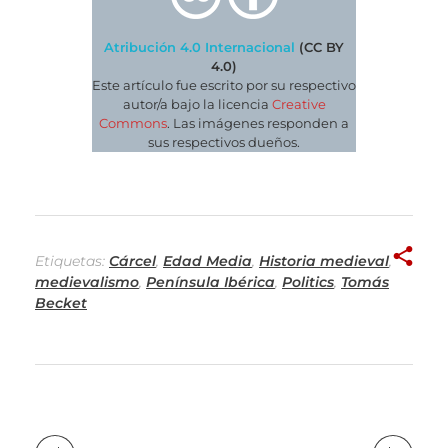
Atribución 4.0 Internacional
(CC BY
4.0)
Este artículo fue escrito por su respectivo
autor/a bajo la licencia
Creative
Commons
. Las imágenes responden a
sus respectivos dueños.
Etiquetas:
Cárcel
,
Edad Media
,
Historia medieval
,
medievalismo
,
Península Ibérica
,
Politics
,
Tomás
Becket