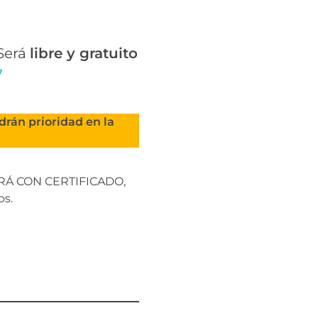
 Será
libre y gratuito
7
rán prioridad en la
ARÁ CON CERTIFICADO,
os.