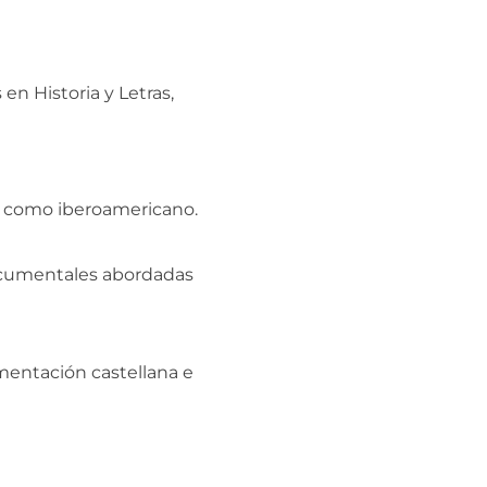
n Historia y Letras,
ol como iberoamericano.
 documentales abordadas
umentación castellana e