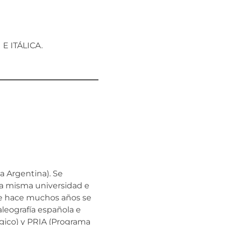
E ITÁLICA.
ca Argentina). Se
la misma universidad e
sde hace muchos años se
leografía española e
gico) y PRIA (Programa