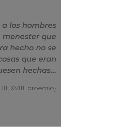
 a los hombres
ue menester que
era hecho no se
 cosas que eran
fuesen hechas…
 III, XVIII, proemio)