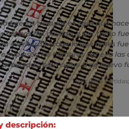
dad de los tiempos es cosa que hace
los hechos del pasado, e por tanto f
ada escritura porque lo que antes fu
 e supiesen los hombres por ella las
acaecidas, bien como si de nuevo 
(Las Siete Partidas;
y descripción: