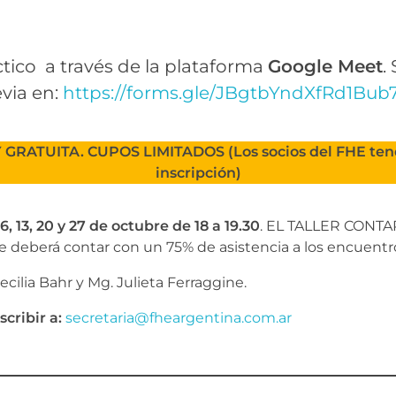
áctico a través de la plataforma
Google Meet
.
via en:
https://forms.gle/JBgtbYndXfRd1Bub
GRATUITA. CUPOS LIMITADOS (Los socios del FHE tend
inscripción)
6, 13, 20 y 27 de octubre de 18 a 19.30
. EL TALLER CONT
e deberá contar con un 75% de asistencia a los encuentr
ecilia Bahr y Mg. Julieta Ferraggine.
cribir a:
secretaria@fheargentina.com.ar