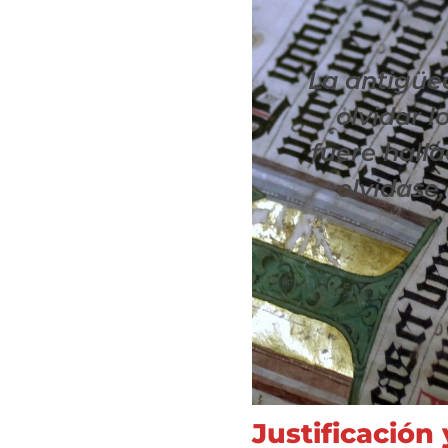
La antigüe
olvidar 
fuere hall
olvidase,
Justificación 