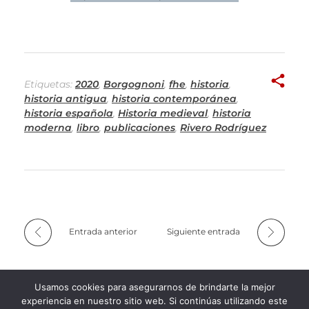
Etiquetas:
2020
,
Borgognoni
,
fhe
,
historia
,
historia antigua
,
historia contemporánea
,
historia española
,
Historia medieval
,
historia
moderna
,
libro
,
publicaciones
,
Rivero Rodríguez
Entrada anterior
Siguiente entrada
Usamos cookies para asegurarnos de brindarte la mejor
experiencia en nuestro sitio web. Si continúas utilizando este