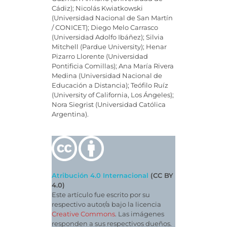
Cádiz); Nicolás Kwiatkowski
(Universidad Nacional de San Martín
/ CONICET); Diego Melo Carrasco
(Universidad Adolfo Ibáñez); Silvia
Mitchell (Pardue University); Henar
Pizarro Llorente (Universidad
Pontificia Comillas); Ana María Rivera
Medina (Universidad Nacional de
Educación a Distancia); Teófilo Ruíz
(University of California, Los Ángeles);
Nora Siegrist (Universidad Católica
Argentina).
Atribución 4.0 Internacional
(CC BY
4.0)
Este artículo fue escrito por su
respectivo autor/a bajo la licencia
Creative Commons
. Las imágenes
responden a sus respectivos dueños.