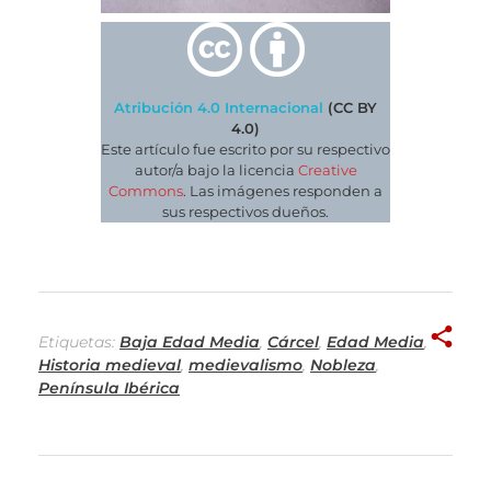
Atribución 4.0 Internacional
(CC BY
4.0)
Este artículo fue escrito por su respectivo
autor/a bajo la licencia
Creative
Commons
. Las imágenes responden a
sus respectivos dueños.
Etiquetas:
Baja Edad Media
,
Cárcel
,
Edad Media
,
Historia medieval
,
medievalismo
,
Nobleza
,
Península Ibérica