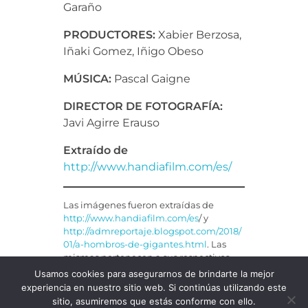
Garaño
PRODUCTORES:
Xabier Berzosa,
Iñaki Gomez, Iñigo Obeso
MÚSICA:
Pascal Gaigne
DIRECTOR DE FOTOGRAFÍA:
Javi Agirre Erauso
Extraído de
http://www.handiafilm.com/es/
Las imágenes fueron extraídas de
http://www.handiafilm.com/es
/ y
http://admreportaje.blogspot.com/2018/
01/a-hombros-de-gigantes.html
. Las
mismas pertenecen a sus respectivos
dueños.
Usamos cookies para asegurarnos de brindarte la mejor
experiencia en nuestro sitio web. Si continúas utilizando este
sitio, asumiremos que estás conforme con ello.