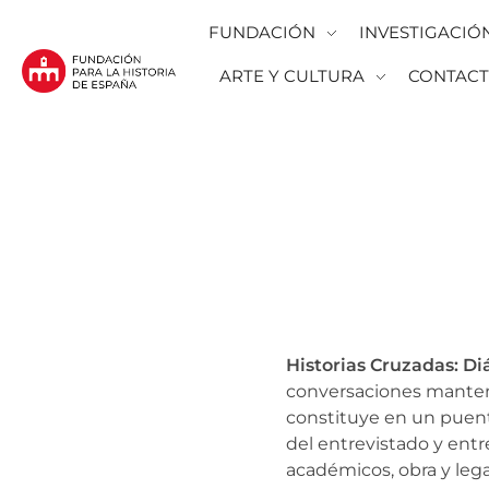
FUNDACIÓN
INVESTIGACIÓ
ARTE Y CULTURA
CONTAC
Fundación para la Historia de España
Fundación para la investigación y la difusión de la historia y la cultura españolas en la Argentina
Historias Cruzadas: D
conversaciones manten
constituye en un
puent
del
entrevistado y entr
académicos, obra y lega