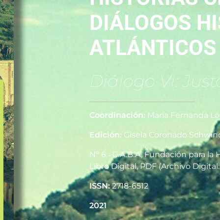
DIÁLOGOS H
ATLÁNTICOS
Diálogo VI: Jus
Coordinación:
María Fernanda Ló
Edición:
Gisela Coronado Schwin
Nº 6 ‑ C.A.B.A, Fundación para la 
Libro Digital, PDF (Archivo Digital
ISSN:
2718-6512
2021