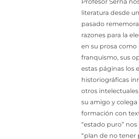
Profesor Serna nos
literatura desde 
pasado rememorado 
razones para la ele
en su prosa como h
franquismo, sus op
estas páginas los 
historiográficas in
otros intelectuale
su amigo y colega 
formación con text
“estado puro” nos a
“plan de no tener 