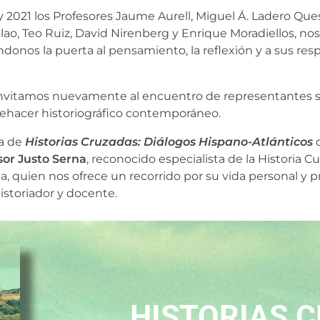
 2021 los Profesores Jaume Aurell, Miguel Á.
Ladero Que
elao, Teo Ruiz, David
Nirenberg y Enrique Moradiellos, nos
ndonos la puerta al pensamiento, la reflexión y a sus res
s invitamos nuevamente al encuentro de
representantes s
hacer historiográfico
contemporáneo.
ga de
Historias Cruzadas: Diálogos Hispano-Atlánticos
c
sor Justo Serna
, reconocido especialista de la Historia C
a, quien
nos ofrece un recorrido por su vida personal y p
historiador y docente.
HISTORIAS 