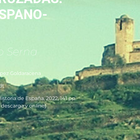
ISPANO-
to Serna
pez Goldaracena
dt
Historia de España, 2022, 141 pp.
: descarga y online)