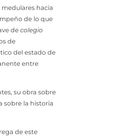
as medulares hacia
l empeño de lo que
lave de
colegio
mos de
tico del estado de
manente entre
tes, su obra sobre
 sobre la historia
trega de este