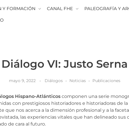
N Y FORMACIÓN
CANAL FHE
PALEOGRAFÍA Y AR
TO
Diálogo VI: Justo Serna
mayo 9, 2022
Diálogos
Noticias
Publicaciones
iálogos Hispano-Atlánticos
componen una
serie monogr
idas con prestigiosos
historiadores e historiadoras de la
e que nos acerca a la dimensión profesional y a la face
evistada, las experiencias vitales que han delineado sus
do de cara al futuro.