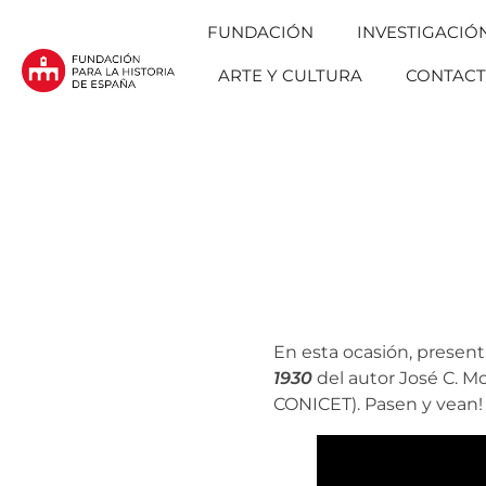
FUNDACIÓN
INVESTIGACIÓ
ARTE Y CULTURA
CONTAC
Fundación para la Historia de España
Fundación para la investigación y la difusión de la historia y la cultura españolas en la Argentina
En esta ocasión, prese
1930
del autor José C. M
CONICET). Pasen y vean! 