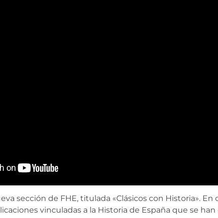
eva sección de FHE, titulada «Clásicos con Historia». En 
licaciones vinculadas a la Historia de España que se han 