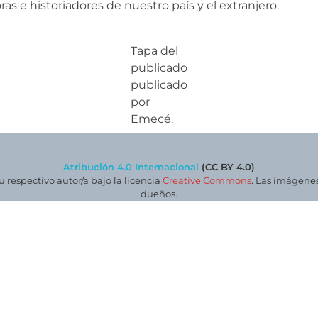
as e historiadores de nuestro país y el extranjero.
Tapa del
publicado
publicado
por
Emecé.
Atribución 4.0 Internacional
(CC BY 4.0)
su respectivo autor/a bajo la licencia
Creative Commons
. Las imágenes
dueños.