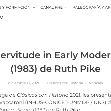
N Y FORMACIÓN
CANAL FHE
PALEOGRAFÍA Y AR
TO
ervitude in Early Mode
(1983) de Ruth Pike
diciembre 13, 2021
Clásicos con Historia
Noticias
rega de
Clásicos con Historia
2021, les presen
a Vaccaroni (INHUS-CONICET-UNMDP / UNS) de
 Modern Spain
(1983) de Ruth Pike.