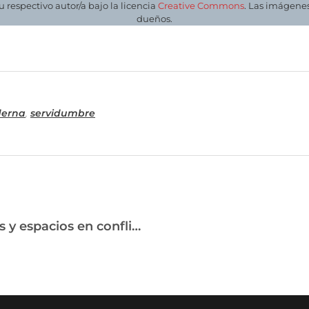
su respectivo autor/a bajo la licencia
Creative Commons
. Las imágenes
dueños.
derna
,
servidumbre
Lanzamiento del libro «Imágenes y espacios en conflicto: Las Germanías de Valencia y otras revueltas en la Europa del Renacimiento»