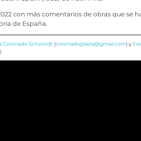
022 con más comentarios de obras que se h
toria de España.
la Coronado Schwindt
(
coronadogisela@gmail.com
) y
Fra
)