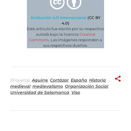
Atribución 4.0 Internacional
(CC BY
4.0)
Este artículo fue escrito por su respectivo
autor/a bajo la licencia
Creative
Commons
. Las imágenes responden a
sus respectivos dueños.
Etiquetas:
Aguirre
,
Cortázar
,
España
,
Historia
medieval
,
medievalismo
,
Organización Social
,
Universidad de Salamanca
,
Viso