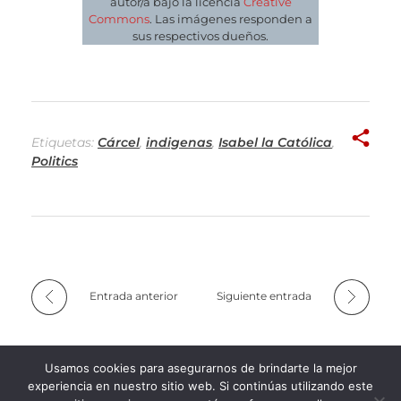
autor/a bajo la licencia
Creative
Commons
. Las imágenes responden a
sus respectivos dueños.
Etiquetas:
Cárcel
,
indigenas
,
Isabel la Católica
,
Politics
Entrada anterior
Siguiente entrada
Usamos cookies para asegurarnos de brindarte la mejor
experiencia en nuestro sitio web. Si continúas utilizando este