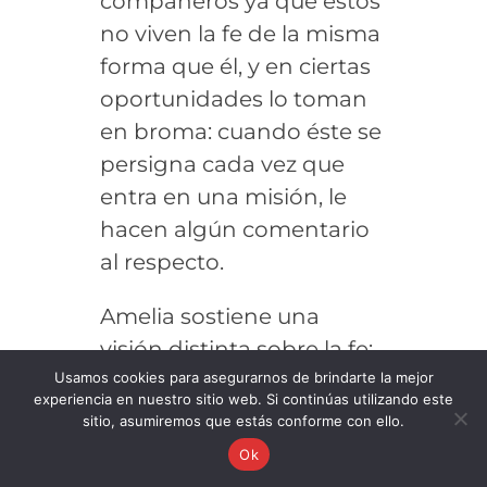
compañeros ya que estos
no viven la fe de la misma
forma que él, y en ciertas
oportunidades lo toman
en broma: cuando éste se
persigna cada vez que
entra en una misión, le
hacen algún comentario
al respecto.
Amelia sostiene una
visión distinta sobre la fe:
no la vive de la misma
Usamos cookies para asegurarnos de brindarte la mejor
experiencia en nuestro sitio web. Si continúas utilizando este
manera que Alonso, ya
sitio, asumiremos que estás conforme con ello.
que en el siglo XIX la
Ok
situación ha cambiado