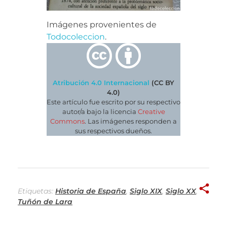
Imágenes provenientes de
Todocoleccion
.
Atribución 4.0 Internacional
(CC BY
4.0)
Este artículo fue escrito por su respectivo
autor/a bajo la licencia
Creative
Commons
. Las imágenes responden a
sus respectivos dueños.
Etiquetas:
Historia de España
,
Siglo XIX
,
Siglo XX
,
Tuñón de Lara