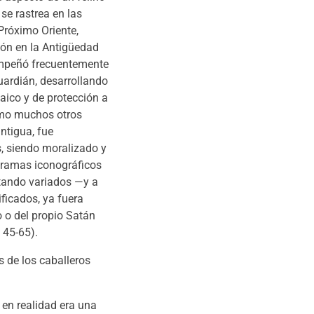
se rastrea en las
 Próximo Oriente,
ón en la Antigüedad
empeñó frecuentemente
uardián, desarrollando
aico y de protección a
omo muchos otros
ntigua, fue
s, siendo moralizado y
gramas iconográficos
ptando variados —y a
ficados, ya fuera
 o del propio Satán
 45-65).
s de los caballeros
 en realidad era una