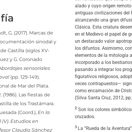
alado y cuyo origen remoto 
antiguas civilizaciones del
fía
alcanzando una gran difusi
Clásica. Esta criatura des
t, G. (2017). Marcas de
en el Medievo el papel de g
un destacado valor apotrop
documentación sinodal y
los difuntos. Asimismo, c
 de Castilla (siglos XV-
elementos de la mitología a
guez y G. Coronado
incorporado a los bestiario
A
bordajes sensoriales
pasando a integrar los pro
figurativos religiosos, ado
eval
(pp. 129-149).
veces contrapuestos— signi
nal de Mar del Plata.
como encarnación de Cristo
 (1986). Las fiestas de
(Silva Santa Cruz, 2012, pp.
astilla de los Trastámara.
2
Son los colores simbólico
uesada (Coord.),
En la
cruzados.
(V). Estudios en
3
La “Rueda de la Aventura”
fesor Claudio Sánchez