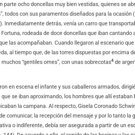
on parte ocho doncellas muy bien vestidas, quienes se ab
s”, todos con sus paramentos diseñados para la ocasión 
. 21). Inmediatamente detrás, venía un carro que transport
a Fortuna, rodeada de doce doncellas que iban cantando 
s que las acompañaban. Cuando llegaron al escenario qu
eda, al tiempo que, de las torres dispuestas por encima de
4
 muchos “gentiles omes”, con unas sobrecotas
de argen
n en escena el infante y sus caballeros armados, dirigi
 que se iban aproximando, los hombres que allí estaban 
picaban la campana. Al respecto, Gisela Coronado Schwi
de comunicar, la recepción del mensaje y por lo tanto la
ativa o indiferente, debía ser asegurada a partir de un e
. 144). De acuerdo a ello, el sonido de las bocinas y las