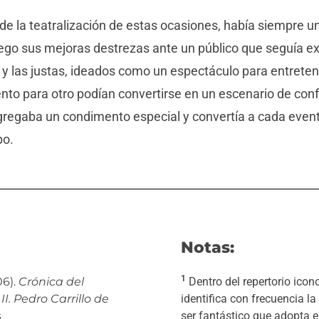
 la teatralización de estas ocasiones, había siempre un r
uego sus mejoras destrezas ante un público que seguía e
 las justas, ideados como un espectáculo para entretener
o para otro podían convertirse en un escenario de confli
gregaba un condimento especial y convertía a cada even
po.
Notas:
1
06).
Crónica del
Dentro del repertorio icon
I. Pedro Carrillo de
identifica con frecuencia la
s
ser fantástico que adopta e