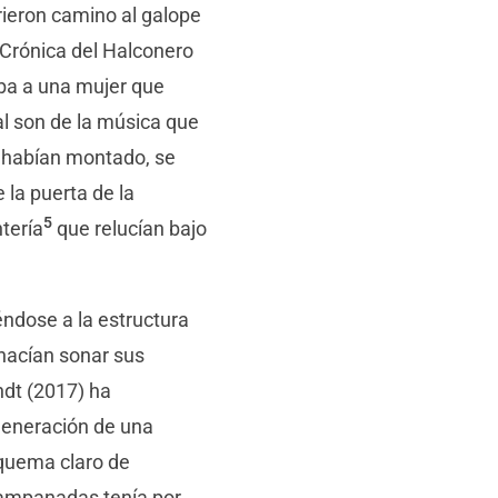
rieron camino al galope
(Crónica del Halconero
aba a una mujer que
al son de la música que
e habían montado, se
 la puerta de la
5
tería
que relucían bajo
éndose a la estructura
hacían sonar sus
ndt (2017) ha
 generación de una
squema claro de
 campanadas tenía por