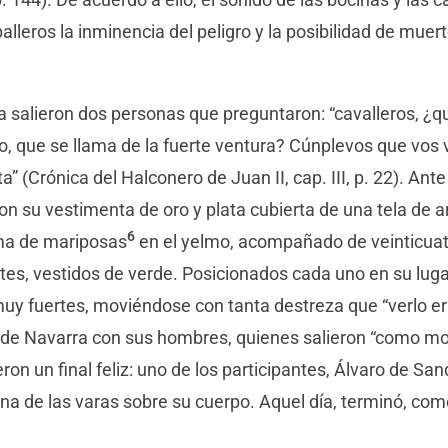
balleros la inminencia del peligro y la posibilidad de mue
za salieron dos personas que preguntaron: “cavalleros, ¿q
o, que se llama de la fuerte ventura? Cúnplevos que vos 
” (Crónica del Halconero de Juan II, cap. III, p. 22). Ante 
 con su vestimenta de oro y plata cubierta de una tela de 
6
ma de mariposas
en el yelmo, acompañado de veinticua
es, vestidos de verde. Posicionados cada uno en su lugar
uy fuertes, moviéndose con tanta destreza que “verlo era
 de Navarra con sus hombres, quienes salieron “como mol
ron un final feliz: uno de los participantes, Álvaro de San
na de las varas sobre su cuerpo. Aquel día, terminó, co