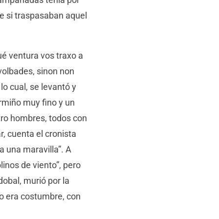
rte si traspasaban aquel
ué ventura vos traxo a
volbades, sinon non
lo cual, se levantó y
armiño muy fino y un
tro hombres, todos con
, cuenta el cronista
 una maravilla”. A
inos de viento”, pero
dobal, murió por la
mo era costumbre, con