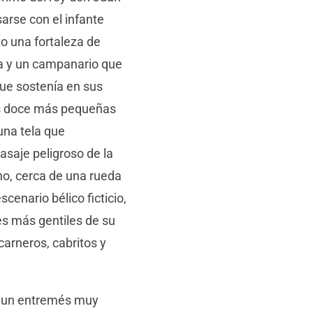
sarse con el infante
to una fortaleza de
ma y un campanario que
ue sostenía en sus
ras doce más pequeñas
una tela que
pasaje peligroso de la
no, cerca de una rueda
scenario bélico ficticio,
es más gentiles de su
carneros, cabritos y
de un entremés muy