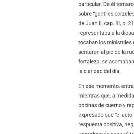
particular. De él tomar
sobre “gentiles corzele
de Juan II, cap. III, p
representaba a la dios
tocaban los ministrile
sentaron al pie de la ru
fortaleza, se asomaban
la claridad del día.
En ese momento, entraro
mientras que, a medida
bocinas de cuerno y re
expresado que “el acto 
respuesta positiva, neg
reproducción sonora” (p