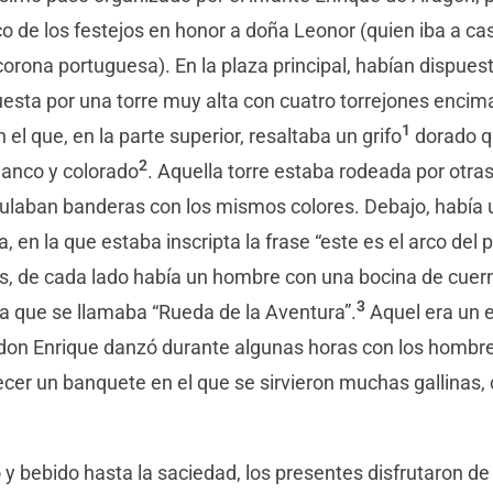
rco de los festejos en honor a doña Leonor (quien iba a ca
corona portuguesa). En la plaza principal, habían dispues
esta por una torre muy alta con cuatro torrejones enci
1
n el que, en la parte superior, resaltaba un grifo
dorado q
2
lanco y colorado
. Aquella torre estaba rodeada por ot
ulaban banderas con los mismos colores. Debajo, había 
, en la que estaba inscripta la frase “este es el arco del 
s, de cada lado había un hombre con una bocina de cuer
3
ca que se llamaba “Rueda de la Aventura”.
Aquel era un e
e don Enrique danzó durante algunas horas con los hombr
cer un banquete en el que se sirvieron muchas gallinas, 
y bebido hasta la saciedad, los presentes disfrutaron 