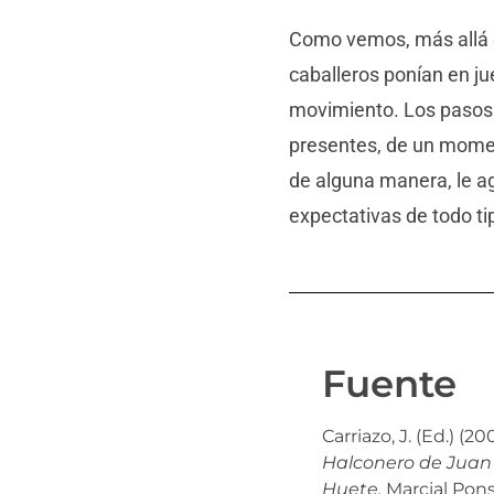
Como vemos, más allá de
caballeros ponían en j
movimiento. Los pasos y
presentes, de un moment
de alguna manera, le a
expectativas de todo ti
Fuente
Carriazo, J. (Ed.) (20
Halconero de Juan I
Huete.
Marcial Pon