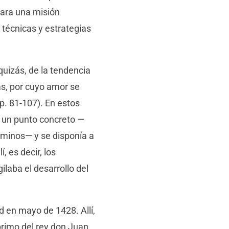
 para una misión
s técnicas y estrategias
quizás, de la tendencia
mas, por cuyo amor se
p. 81-107). En estos
n un punto concreto —
aminos— y se disponía a
, es decir, los
ilaba el desarrollo del
id en mayo de 1428. Allí,
 primo del rey don Juan