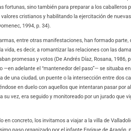
 las fortunas, sino también para preparar a los caballeros
 valores cristianos y habilitando la ejercitación de nueva
Domenec, 1994, p. 34).
armas, entre otras manifestaciones, han formado parte, 
la vida, es decir, a romantizar las relaciones con las da
zaban promesas y votos (De Andrés Díaz, Rosana, 1986, p
ro —en adelante el “mantenedor del paso”— se situaba e
a de una ciudad, un puente o la intersección entre dos c
ndose en duelo con aquellos que intentaran pasar por allí
 a su vez, era seguido y monitoreado por un jurado que vig
 en concreto, los invitamos a viajar a la villa de Valladol
llísimo paso organizado por el infante Enrique de Aragón,