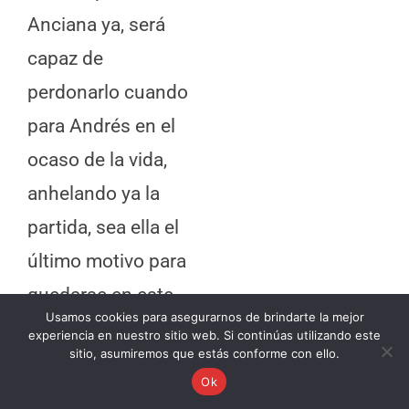
Anciana ya, será
capaz de
perdonarlo cuando
para Andrés en el
ocaso de la vida,
anhelando ya la
partida, sea ella el
último motivo para
quedarse en este
Usamos cookies para asegurarnos de brindarte la mejor
mundo, el último
experiencia en nuestro sitio web. Si continúas utilizando este
sitio, asumiremos que estás conforme con ello.
refugio de tanta
Ok
soledad, la