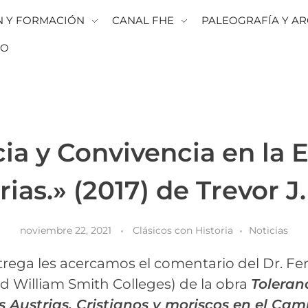
N Y FORMACIÓN
CANAL FHE
PALEOGRAFÍA Y AR
TO
cia y Convivencia en la 
rias.» (2017) de Trevor 
noviembre 22, 2021
Clásicos con Historia
Noticias
trega les acercamos el comentario del Dr. F
d William Smith Colleges) de la obra
Toleran
s Austrias. Cristianos y moriscos en el Ca