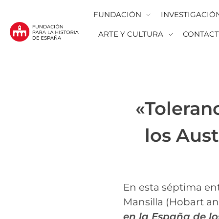
FUNDACIÓN
INVESTIGACIÓ
ARTE Y CULTURA
CONTAC
Fundación para la Historia de España
Fundación para la investigación y la difusión de la historia y la cultura españolas en la Argentina
«Toleran
los Aust
En esta séptima en
Mansilla (Hobart an
en la España de lo