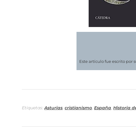
Este artículo fue escrito por 
Etiquetas:
Asturias
,
cristianismo
,
España
,
Historia 