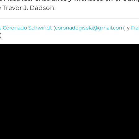
e Trevor J. Dadson.
la Coronado Schwindt
(
coronadogisela@gmail.com
) y
Fra
)