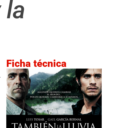
 la
Ficha técnica
.