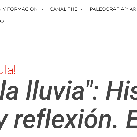
N Y FORMACIÓN
CANAL FHE
PALEOGRAFÍA Y AR
TO
ula!
a lluvia": His
reflexión. E