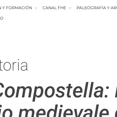
N Y FORMACIÓN
CANAL FHE
PALEOGRAFÍA Y AR
TO
toria
Compostella: i
io medievale