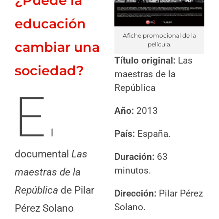
¿Puede la
educación
Afiche promocional de la
cambiar una
película.
Título original:
Las
sociedad?
maestras de la
República
E
Año:
2013
l
País:
España.
documental
Las
Duración:
63
minutos.
maestras de la
República
de Pilar
Dirección:
Pilar Pérez
Solano.
Pérez Solano