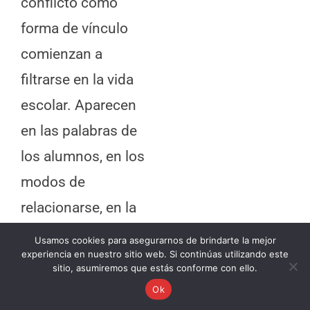
conflicto como
forma de vínculo
comienzan a
filtrarse en la vida
escolar. Aparecen
en las palabras de
los alumnos, en los
modos de
relacionarse, en la
dificultad para
Usamos cookies para asegurarnos de brindarte la mejor
experiencia en nuestro sitio web. Si continúas utilizando este
tramitar
sitio, asumiremos que estás conforme con ello.
desacuerdos sin
Ok