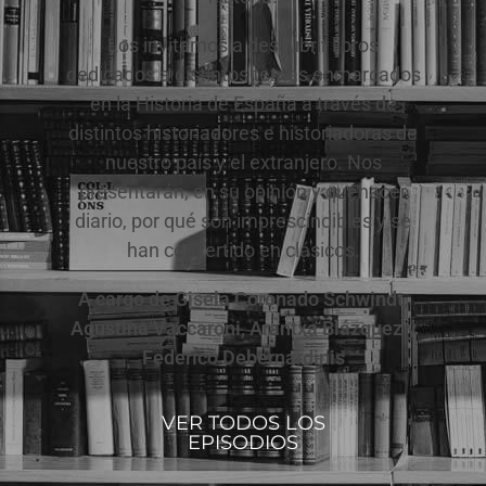
Los invitamos a descubrir libros
dedicados a distintos temas enmarcados
en la Historia de España a través de
distintos historiadores e historiadoras de
nuestro país y el extranjero. Nos
presentarán, en su opinión y quehacer
diario, por qué son imprescindibles y se
han convertido en clásicos.
A cargo de Gisela Coronado Schwindt,
Agustina Vaccaroni, Arantxa Blázquez y
Federico Debernardinis
VER TODOS LOS
EPISODIOS