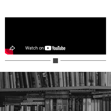
Clásicos con Historia
son breves reseñas
audiovisuales con la participación de
profesionales e investigadores de la
historia.