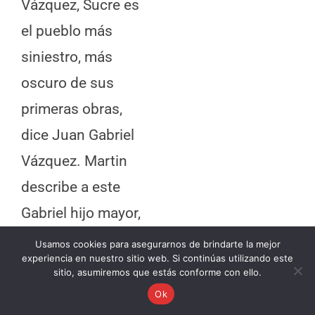
Vázquez, Sucre es
el pueblo más
siniestro, más
oscuro de sus
primeras obras,
dice Juan Gabriel
Vázquez. Martin
describe a este
Gabriel hijo mayor,
como el gran
Usamos cookies para asegurarnos de brindarte la mejor
experiencia en nuestro sitio web. Si continúas utilizando este
sostén de su
sitio, asumiremos que estás conforme con ello.
madre, mientras el
Ok