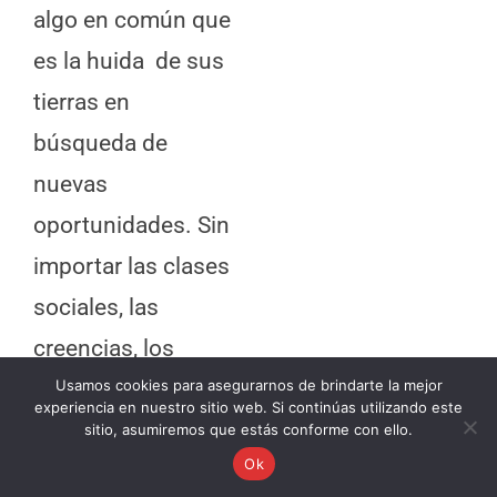
algo en común que
es la huida de sus
tierras en
búsqueda de
nuevas
oportunidades. Sin
importar las clases
sociales, las
creencias, los
idiomas o las
Usamos cookies para asegurarnos de brindarte la mejor
experiencia en nuestro sitio web. Si continúas utilizando este
costumbres, los
sitio, asumiremos que estás conforme con ello.
Ok
migrantes trataban