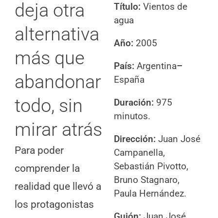
deja otra
Título:
Vientos de
agua
alternativa
Año:
2005
más que
País:
Argentina
–
abandonar
España
todo, sin
Duración:
975
minutos.
mirar atrás
Dirección:
Juan José
Para poder
Campanella,
Sebastián Pivotto,
comprender la
Bruno Stagnaro,
realidad que llevó a
Paula Hernández.
los protagonistas
Guión
:
Juan José