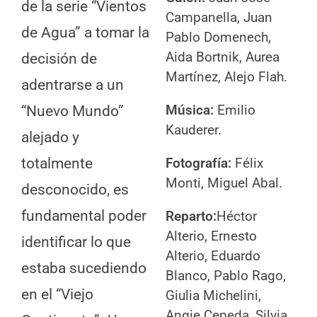
de la serie “Vientos
Campanella, Juan
de Agua” a tomar la
Pablo Domenech,
Aida Bortnik, Aurea
decisión de
Martínez, Alejo Flah.
adentrarse a un
Música:
Emilio
“Nuevo Mundo”
Kauderer.
alejado y
totalmente
Fotografía:
Félix
Monti, Miguel Abal.
desconocido, es
fundamental poder
Reparto:
Héctor
Alterio, Ernesto
identificar lo que
Alterio, Eduardo
estaba sucediendo
Blanco, Pablo Rago,
en el “Viejo
Giulia Michelini,
Angie Cepeda, Silvia